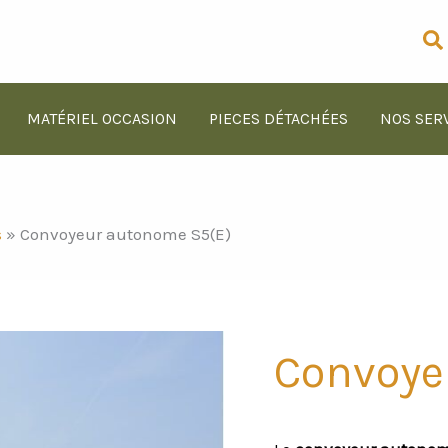
Re
MATÉRIEL OCCASION
PIECES DÉTACHÉES
NOS SER
s
»
Convoyeur autonome S5(E)
Convoye