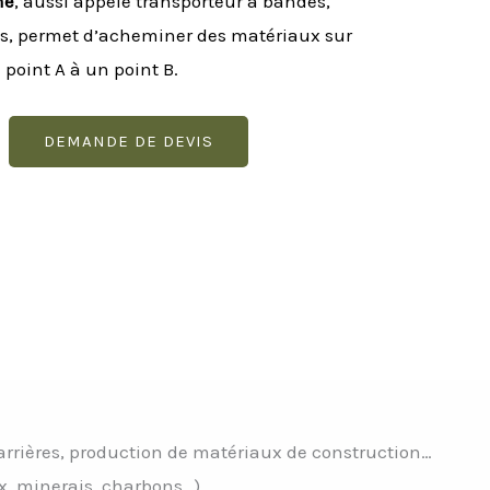
me
, aussi appelé transporteur à bandes,
s, permet d’acheminer des matériaux sur
 point A à un point B.
DEMANDE DE DEVIS
carrières, production de matériaux de construction…
ux, minerais, charbons…).