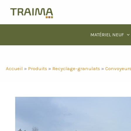
Aller
au
contenu
MATÉRIEL NEUF
Accueil
»
Produits
»
Recyclage-granulats
»
Convoyeur