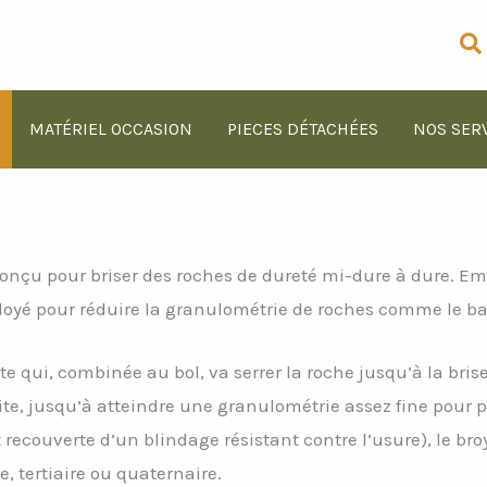
Re
MATÉRIEL OCCASION
PIECES DÉTACHÉES
NOS SER
conçu pour briser des roches de dureté mi-dure à dure. E
loyé pour réduire la granulométrie de roches comme le bas
e qui, combinée au bol, va serrer la roche jusqu’à la bri
ite, jusqu’à atteindre une granulométrie assez fine pour 
ecouverte d’un blindage résistant contre l’usure), le broy
 tertiaire ou quaternaire.