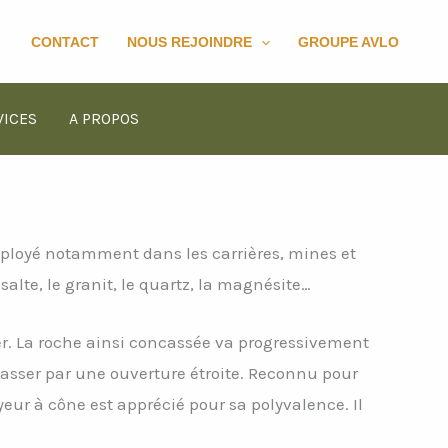
chercher
CONTACT
NOUS REJOINDRE
GROUPE AVLO
VICES
A PROPOS
mployé notamment dans les carrières, mines et
alte, le granit, le quartz, la magnésite…
ser. La roche ainsi concassée va progressivement
passer par une ouverture étroite. Reconnu pour
eur à cône est apprécié pour sa polyvalence. Il