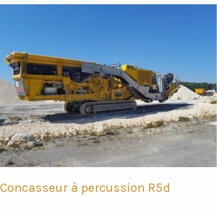
Concasseur
à
percussion
R5d
Concasseur à percussion R5d