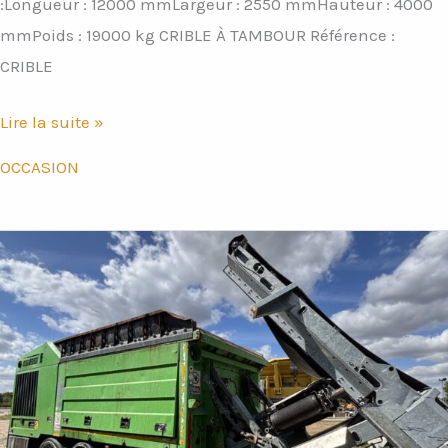
:Longueur : 12000 mmLargeur : 2550 mmHauteur : 4000
mmPoids : 19000 kg CRIBLE À TAMBOUR Référence :
CRIBLE
Lire la suite »
OCCASION
Broyeur
à
déchets
3000