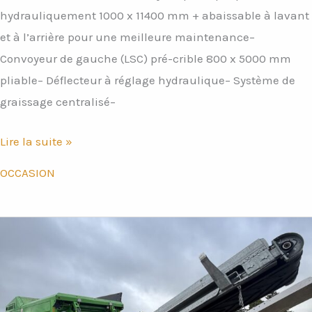
hydrauliquement 1000 x 11400 mm + abaissable à lavant
et à l’arrière pour une meilleure maintenance–
Convoyeur de gauche (LSC) pré-crible 800 x 5000 mm
pliable– Déflecteur à réglage hydraulique– Système de
graissage centralisé–
Lire la suite »
OCCASION
Broyeur
à
déchets
2500