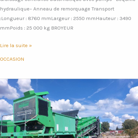
hydraulique– Anneau de remorquage Transport
:Longueur : 8760 mmLargeur : 2550 mmHauteur : 3490
mmPoids : 25 000 kg BROYEUR
Lire la suite »
OCCASION
Crible
à
étoiles