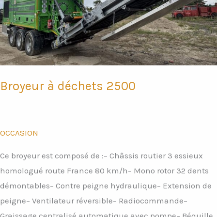
Broyeur à déchets 2500
OCCASION
Ce broyeur est composé de :– Châssis routier 3 essieux
homologué route France 80 km/h– Mono rotor 32 dents
démontables– Contre peigne hydraulique– Extension de
peigne– Ventilateur réversible– Radiocommande–
Graissage centralisé automatique avec pompe– Béquille