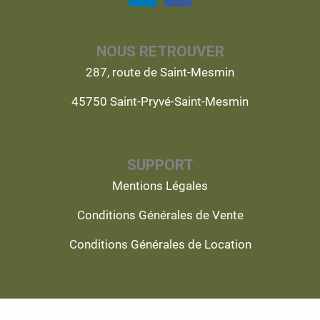
n
c
k
e
e
b
NOUS RETROUVER
d
o
i
o
287, route de Saint-Mesmin
n
k
45750 Saint-Pryvé-Saint-Mesmin
SUPPORT
Mentions Légales
Conditions Générales de Vente
Conditions Générales de Location