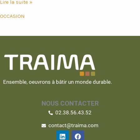
Lire la suite »
OCCASION
Ensemble, oeuvrons à bâtir un monde durable.
NOUS CONTACTER
02.38.56.43.52
contact@traima.com
L
F
i
a