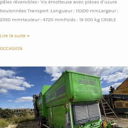
pâles réversibles– Vis émotteuse avec pièces d’usure
boulonnées Transport :Longueur : 15300 mmLargeur :
2550 mmHauteur : 4720 mmPoids : 19 000 kg CRIBLE
Lire la suite »
OCCASION
Crible
à
tambour