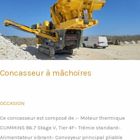
à
mâchoires
Concasseur à mâchoires
OCCASION
Ce concasseur est composé de :– Moteur thermique
CUMMINS B6.7 Stage V, Tier 4F– Trémie standard–
Alimentateur vibrant– Convoyeur principal pliable